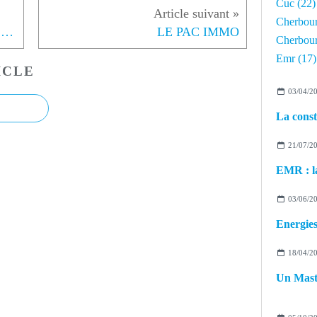
Cuc
(22)
Cherbou
Les nouveaux ateliers en cours de construction : point d'étape
LE PAC IMMO
Cherbour
Emr
(17)
ICLE
03/04/2
La const
21/07/2
03/06/2
18/04/2
Un Mast