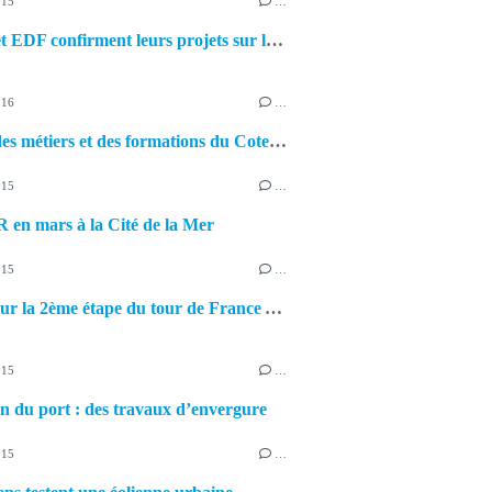
015
…
Alstom et EDF confirment leurs projets sur le port
016
…
Forum des métiers et des formations du Cotentin
015
…
en mars à la Cité de la Mer
015
…
Retour sur la 2ème étape du tour de France ANDRH
015
…
n du port : des travaux d’envergure
015
…