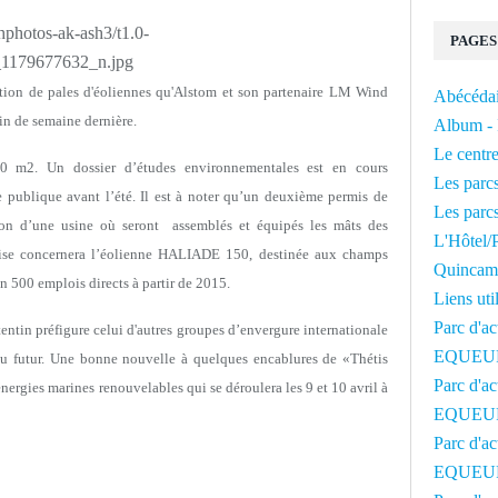
PAGES
cation de pales d'éoliennes qu'Alstom et son partenaire LM Wind
Abécédai
 fin de semaine dernière.
Album - 
Le centre
0 m2. Un dossier d’études environnementales est en cours
Les parcs
te publique avant l’été. Il est à noter qu’un deuxième permis de
Les parcs
ion d’une usine où seront
assemblés et équipés les mâts des
L'Hôtel/P
ise concernera l’éolienne HALIADE 150, destinée aux champs
Quincam
n 500 emplois directs à partir de 2015.
Liens uti
Parc d'ac
ntin préfigure celui d'autres groupes d’envergure internationale
EQUEU
du futur. Une bonne nouvelle à quelques encablures de «Thétis
Parc d'ac
ergies marines renouvelables qui se déroulera les 9 et 10 avril à
EQUEU
Parc d'ac
EQUEU