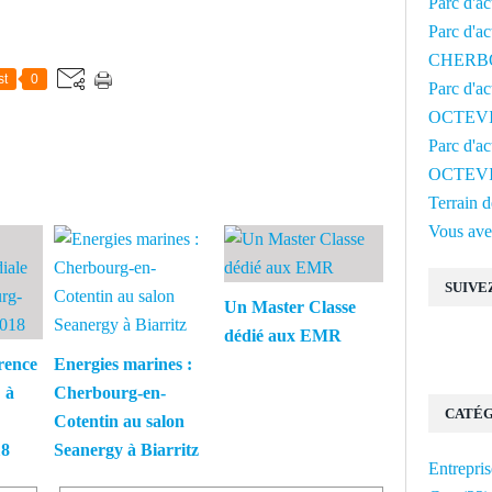
Parc d'a
Parc d'ac
CHERB
st
0
Parc d'a
OCTEV
Parc d'a
OCTEV
Terrain
Vous avez
SUIVE
Un Master Classe
dédié aux EMR
rence
Energies marines :
 à
Cherbourg-en-
CATÉG
Cotentin au salon
18
Seanergy à Biarritz
Entrepris