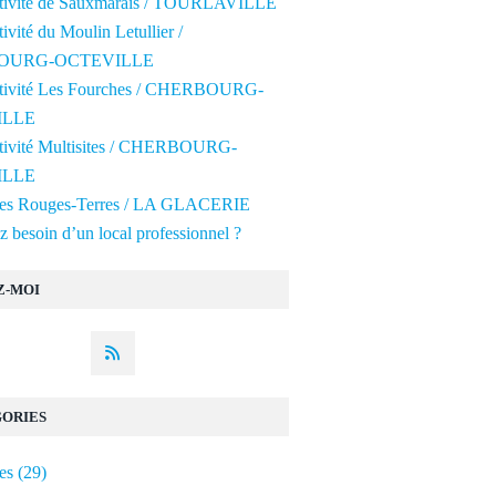
ctivité de Sauxmarais / TOURLAVILLE
tivité du Moulin Letullier /
OURG-OCTEVILLE
ctivité Les Fourches / CHERBOURG-
ILLE
ctivité Multisites / CHERBOURG-
ILLE
 des Rouges-Terres / LA GLACERIE
 besoin d’un local professionnel ?
Z-MOI
ORIES
es
(29)