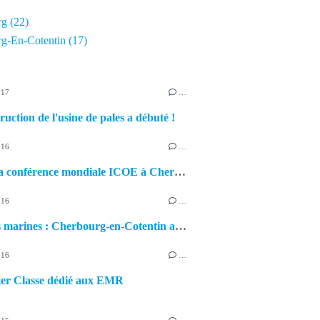
rg
(22)
g-En-Cotentin
(17)
017
…
ruction de l'usine de pales a débuté !
016
…
EMR : la conférence mondiale ICOE à Cherbourg-en-Cotentin en 2018
016
…
Energies marines : Cherbourg-en-Cotentin au salon Seanergy à Biarritz
016
…
er Classe dédié aux EMR