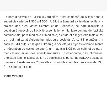
Le parc d’activité de La Belle Jardinière 2 est composé de 6 lots dont la
superficie varie de 1 500 à 4 500 m². Situé à Equeurdreville-Hainneville à la
croisée des rues Marcel-Sembat et de Bénecère, ce parc d’activité a
vocation à recevoir de l’activité essentiellement tertiaire comme de l’activité
commerciale, para-médicale et médicale, d’étude et d’ingénierie mais aussi
du petit artisanat. Aujourd’hui, plusieurs sociétés s’y sont implantées : la
société JMB auto, enseigne Citroën ; la société MG Cycles/Véloland (vente
et réparation de cycles de sport), un magasin NOZ et un cabinet de para-
médical accueillant des kinésithérapeutes, un ostéopathe, des infirmières,
une sage-femme. L’association de services à la personne AUDAA y est aussi
présente. Il reste encore 2 parcelles disponibles dont les tarifs vont de 13.5
à 16.5 euros HT le m².
Visite virtuelle