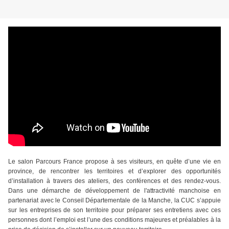
Le salon Parcours France propose à ses visiteurs, en quête d’une vie en
province, de rencontrer les territoires et d’explorer des opportunités
d’installation à travers des ateliers, des conférences et des rendez-vous.
Dans une démarche de développement de l'attractivité manchoise en
partenariat avec le Conseil Départementale de la Manche, la CUC s’appuie
sur les entreprises de son territoire pour préparer ses entretiens avec ces
personnes dont l’emploi est l’une des conditions majeures et préalables à la