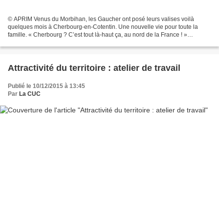
© APRIM Venus du Morbihan, les Gaucher ont posé leurs valises voilà
quelques mois à Cherbourg-en-Cotentin. Une nouvelle vie pour toute la
famille. « Cherbourg ? C’est tout là-haut ça, au nord de la France ! »
Stéphanie n’a pas oublié sa réaction quand...
Attractivité du territoire : atelier de travail
Publié le 10/12/2015 à 13:45
Par
La CUC