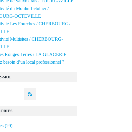
ctivité de Sauxmarais / TOURLAVILLE
tivité du Moulin Letullier /
OURG-OCTEVILLE
ctivité Les Fourches / CHERBOURG-
ILLE
ctivité Multisites / CHERBOURG-
ILLE
 des Rouges-Terres / LA GLACERIE
 besoin d’un local professionnel ?
Z-MOI
ORIES
es
(29)