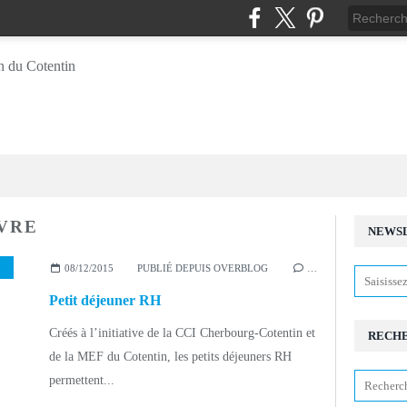
VRE
NEWS
ETIT DÉJEUNER
,
EMPLOI
,
MANAGEMENT
,
ENTREPRISE
,
OLIVIER DUTILLOY
,
DE
08/12/2015
PUBLIÉ DEPUIS OVERBLOG
…
Petit déjeuner RH
Créés à l’initiative de la CCI Cherbourg-Cotentin et
RECH
de la MEF du Cotentin, les petits déjeuners RH
permettent...