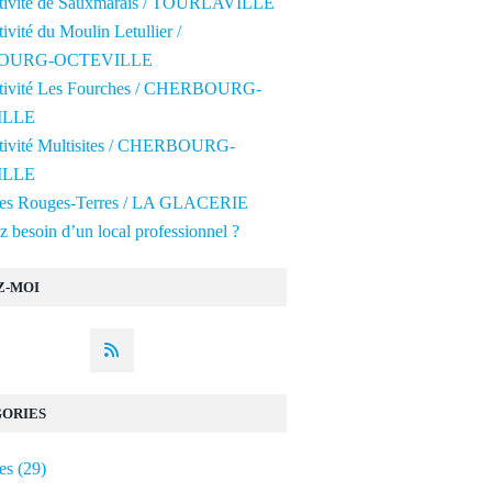
ctivité de Sauxmarais / TOURLAVILLE
tivité du Moulin Letullier /
OURG-OCTEVILLE
ctivité Les Fourches / CHERBOURG-
ILLE
ctivité Multisites / CHERBOURG-
ILLE
 des Rouges-Terres / LA GLACERIE
 besoin d’un local professionnel ?
Z-MOI
ORIES
es
(29)