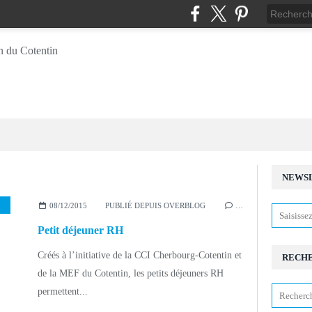
NEWS
ETIT DÉJEUNER
,
EMPLOI
,
MANAGEMENT
,
ENTREPRISE
,
OLIVIER DUTILLOY
,
DE
08/12/2015
PUBLIÉ DEPUIS OVERBLOG
…
Petit déjeuner RH
Créés à l’initiative de la CCI Cherbourg-Cotentin et
RECH
de la MEF du Cotentin, les petits déjeuners RH
permettent...