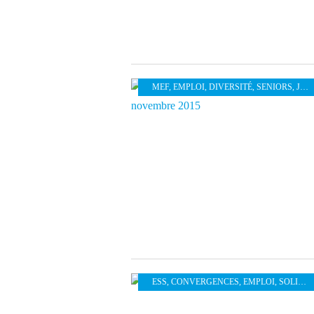
MEF
,
EMPLOI
,
DIVERSITÉ
,
SENIORS
,
JEUNES
ESS
,
CONVERGENCES
,
EMPLOI
,
SOLIDARITÉ