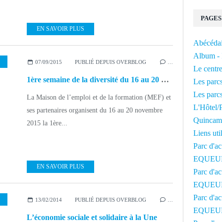
PAGES
EN SAVOIR PLUS
Abécédai
Album - 
,
IMMIGRATION
,
CHANTEREYNE
,
COTENTIN
07/09/2015
PUBLIÉ DEPUIS OVERBLOG
…
Le centre
1ère semaine de la diversité du 16 au 20 novembre 2015
Les parcs
Les parcs
La Maison de l’emploi et de la formation (MEF) et
L'Hôtel/P
ses partenaires organisent du 16 au 20 novembre
Quincam
2015 la 1ère...
Liens uti
Parc d'ac
EQUEU
EN SAVOIR PLUS
Parc d'ac
EQUEU
Parc d'ac
13/02/2014
PUBLIÉ DEPUIS OVERBLOG
…
EQUEU
L’économie sociale et solidaire à la Une