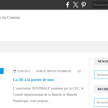
NEWS
,
ÉQUIPEMENTS NUMÉRIQUES
,
3D
,
CENTRE RÉALITÉ VIRTUELLE
,
ZOÉ
22/05/2015
PUBLIÉ DEPUIS OVERBLOG
…
La 3D à la portée de tous
L’association NOVIMAGE soutenue par la CUC, le
RECH
Conseil départemental de la Manche et Manche
Numérique, vous propose...