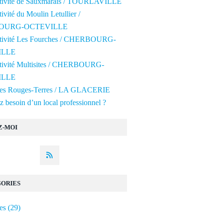
ctivité de Sauxmarais / TOURLAVILLE
tivité du Moulin Letullier /
OURG-OCTEVILLE
ctivité Les Fourches / CHERBOURG-
ILLE
ctivité Multisites / CHERBOURG-
ILLE
 des Rouges-Terres / LA GLACERIE
 besoin d’un local professionnel ?
Z-MOI
ORIES
es
(29)