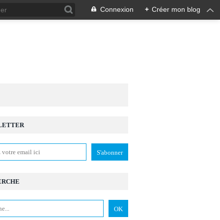
Connexion
+
Créer mon blog
LETTER
,
ESPACE RENÉ LE BAS
ERCHE