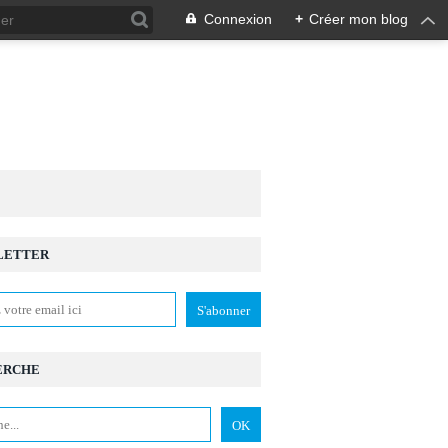
Connexion
+
Créer mon blog
LETTER
ALITÉ VIRTUELLE
,
ENTREPRISES
,
NUMÉRIQUE
,
3D
ERCHE