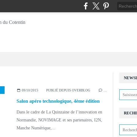
NEWS
,
NOVIMAGE
,
CHERBOURG
,
SALON TECHNO
,
LISA LEROUX
,
CENTRE RÉ
09/10/2015
PUBLIÉ DEPUIS OVERBLOG
…
Salon apéro technologique, 4ème édition
Dans le cadre de La Quinzaine de l’innovation en
RECH
Normandie, NOVIMAGE et ses partenaires, I2N,
Manche Numérique,...