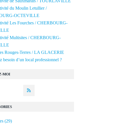
ctivité de Sauxmarais / TOURLAVILLE
tivité du Moulin Letullier /
OURG-OCTEVILLE
ctivité Les Fourches / CHERBOURG-
ILLE
ctivité Multisites / CHERBOURG-
ILLE
 des Rouges-Terres / LA GLACERIE
 besoin d’un local professionnel ?
Z-MOI
ORIES
es
(29)