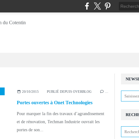
NEWS
,
IMMOBILIER D'ENTREPRISE
,
LOUIS LUMIÈRE
,
LA CUC
,
ONET TECHNOLOG
20/10/2015
PUBLIÉ DEPUIS OVERBLOG
…
Portes ouvertes à Onet Technologies
Pour marquer la fin des travaux d’agrandissement
RECH
et de rénovation, Techman Industrie ouvrait les
portes de son...