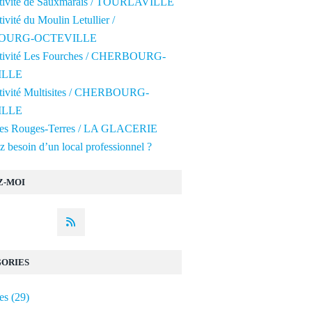
ctivité de Sauxmarais / TOURLAVILLE
tivité du Moulin Letullier /
OURG-OCTEVILLE
ctivité Les Fourches / CHERBOURG-
ILLE
ctivité Multisites / CHERBOURG-
ILLE
 des Rouges-Terres / LA GLACERIE
 besoin d’un local professionnel ?
Z-MOI
ORIES
es
(29)