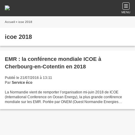
MENU
Accueil
» icoe 2018
icoe 2018
EMR : la conférence mondiale ICOE à
Cherbourg-en-Cotentin en 2018
Publié le 21/07/2016 à 13:11
Par
Service éco
La Normandie vient de remporter l’organisation mi-juin 2018 de ICOE
(International Conference on Ocean Energy), la plus grande conférence
mondiale sur les EMR. Portée par ONEM (Ouest Normandie Energies
Marines) et BlueSign, la candidature mettait en avant...