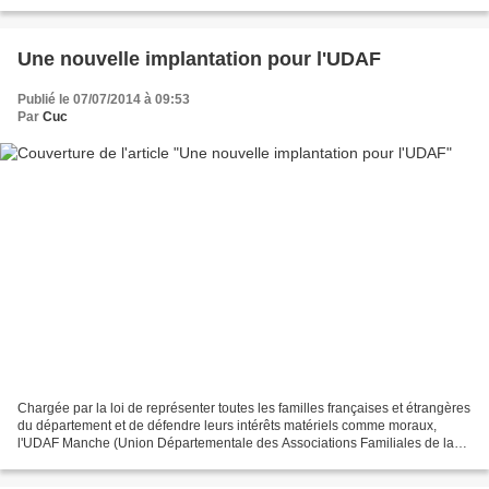
d’industrie normandes. Ce concours vise à élire les...
Une nouvelle implantation pour l'UDAF
Publié le 07/07/2014 à 09:53
Par
Cuc
Chargée par la loi de représenter toutes les familles françaises et étrangères
du département et de défendre leurs intérêts matériels comme moraux,
l'UDAF Manche (Union Départementale des Associations Familiales de la
Manche) dont le siège est à Saint-Lô,...