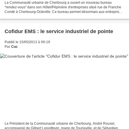
La Communauté urbaine de Cherbourg a ouvert un nouveau bureau
"rendez-vous" dans son Hôtel/Pépinière d'entreprises situé rue de Franche
Comté à Cherbourg-Octeville. Ce bureau permet désormais aux entreprises
implantées sur site ou extérieures à ce dernier,...
Cofidur EMS : le service industriel de pointe
Publié le 15/05/2013 à 09:19
Par
Cuc
Le Président de la Communauté urbaine de Cherbourg, André Rouxel,
accompagné de Gilbert Lepoittevin, maire de Tourlaville, et de Sébastien