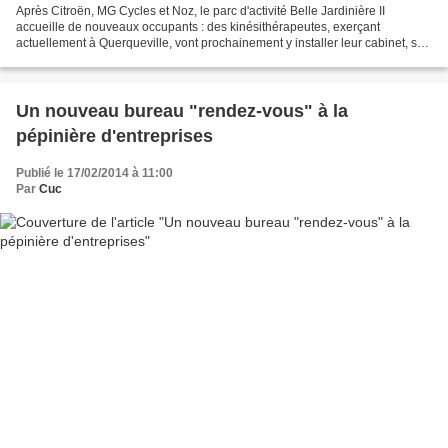
Après Citroën, MG Cycles et Noz, le parc d'activité Belle Jardinière II
accueille de nouveaux occupants : des kinésithérapeutes, exerçant
actuellement à Querqueville, vont prochainement y installer leur cabinet, sur
un terrain de 1 580 m². Autre chantier...
Un nouveau bureau "rendez-vous" à la
pépinière d'entreprises
Publié le 17/02/2014 à 11:00
Par
Cuc